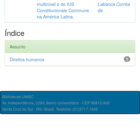
multinível e do IUS
Labanca Corrêa
Constitucionale Commune
de
na América Latina.
Índice
Assunto
Direitos humanos
1
Bibliotecas UNISC
Av. Independência, 2293, Bairro Universitário - CEP 96815-900
Santa Cruz do Sul - RS / Brasil. Telefone: (51)3717.7409