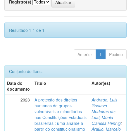
Registro(s)
Resultado 1-1 de 1.
Anterior
1
Póximo
Conjunto de itens:
Data do
Título
Autor(es)
documento
2023
A proteção dos direitos
Andrade, Luis
humanos de grupos
Gustavo
vulneráveis e minoritários
Medeiros de
;
nas Constituições Estaduais
Leal, Mônia
brasileiras : uma análise a
Clarissa Hennig
;
partir do constitucionalismo
Araújo, Marcelo