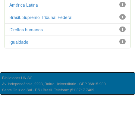
América Latina
1
Brasil. Supremo Tribunal Federal
1
Direitos humanos
1
Igualdade
1
Bibliotecas UNISC
Av. Independência, 2293, Bairro Universitário - CEP 96815-900
Santa Cruz do Sul - RS / Brasil. Telefone: (51)3717.7409