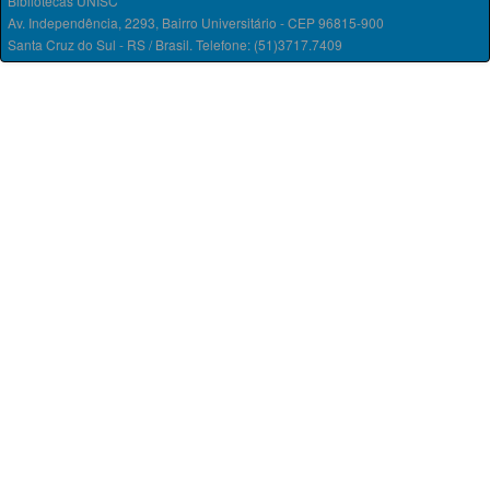
Bibliotecas UNISC
Av. Independência, 2293, Bairro Universitário - CEP 96815-900
Santa Cruz do Sul - RS / Brasil. Telefone: (51)3717.7409