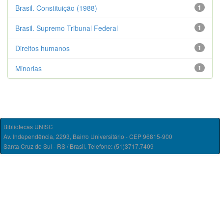
Brasil. Constituição (1988)
1
Brasil. Supremo Tribunal Federal
1
Direitos humanos
1
Minorias
1
Bibliotecas UNISC
Av. Independência, 2293, Bairro Universitário - CEP 96815-900
Santa Cruz do Sul - RS / Brasil. Telefone: (51)3717.7409