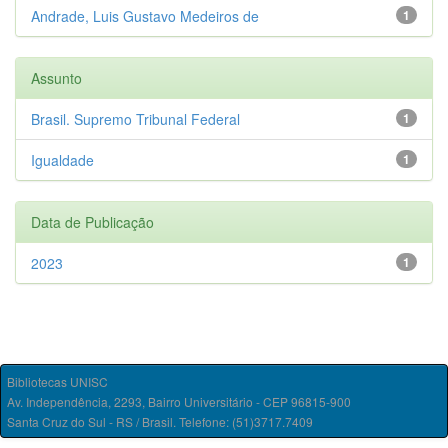
Andrade, Luis Gustavo Medeiros de
1
Assunto
Brasil. Supremo Tribunal Federal
1
Igualdade
1
Data de Publicação
2023
1
Bibliotecas UNISC
Av. Independência, 2293, Bairro Universitário - CEP 96815-900
Santa Cruz do Sul - RS / Brasil. Telefone: (51)3717.7409