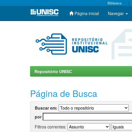
|
Biblioteca
Página inicial
Navegar
Skip
navigation
Repositório UNISC
Página de Busca
Buscar em:
por
Filtros correntes: