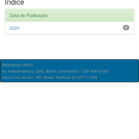
Índice
Data de Publicação
2020
1
Bibliotecas UNISC
Av. Independência, 2293, Bairro Universitário - CEP 96815-900
Santa Cruz do Sul - RS / Brasil. Telefone: (51)3717.7409