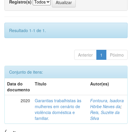
Registro(s)
Resultado 1-1 de 1.
Anterior
1
Póximo
Conjunto de itens:
Data do
Título
Autor(es)
documento
2020
Garantias trabalhistas às
Fontoura, Isadora
mulheres em cenário de
Hörbe Neves da
;
violência doméstica e
Reis, Suzéte da
familiar.
Silva