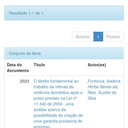
Resultado 1-1 de 1.
Anterior
1
Póximo
Conjunto de itens:
Data do
Título
Autor(es)
documento
2023
O direito fundamental ao
Fontoura, Isadora
trabalho às vítimas de
Hörbe Neves da
;
violência doméstica após o
Reis, Suzéte da
prazo previsto na Lei nº
Silva
11.340 de 2006 : uma
análise acerca da
possibilidade da criação de
uma garantia provisória de
emprego.