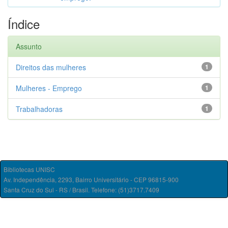
Índice
Assunto
Direitos das mulheres
1
Mulheres - Emprego
1
Trabalhadoras
1
Bibliotecas UNISC
Av. Independência, 2293, Bairro Universitário - CEP 96815-900
Santa Cruz do Sul - RS / Brasil. Telefone: (51)3717.7409