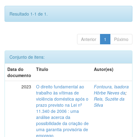
Resultado 1-1 de 1.
Anterior
1
Póximo
Conjunto de itens:
Data do
Título
Autor(es)
documento
2023
O direito fundamental ao
Fontoura, Isadora
trabalho às vítimas de
Hörbe Neves da
;
violência doméstica após o
Reis, Suzéte da
prazo previsto na Lei nº
Silva
11.340 de 2006 : uma
análise acerca da
possibilidade da criação de
uma garantia provisória de
emprego.