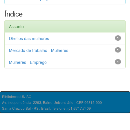
Índice
Assunto
Direitos das mulheres
1
Mercado de trabalho - Mulheres
1
Mulheres - Emprego
1
Bibliotecas UNISC
Av. Independência, 2293, Bairro Universitário - CEP 96815-900
Santa Cruz do Sul - RS / Brasil. Telefone: (51)3717.7409