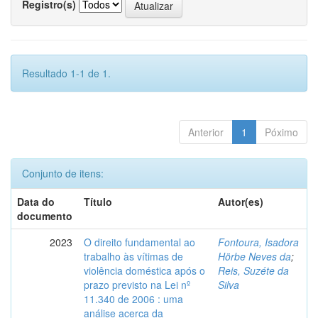
Registro(s)
Resultado 1-1 de 1.
Anterior
1
Póximo
Conjunto de itens:
Data do
Título
Autor(es)
documento
2023
O direito fundamental ao
Fontoura, Isadora
trabalho às vítimas de
Hörbe Neves da
;
violência doméstica após o
Reis, Suzéte da
prazo previsto na Lei nº
Silva
11.340 de 2006 : uma
análise acerca da