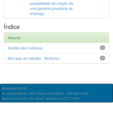
possibilidade da criação de
uma garantia provisória de
emprego.
Índice
Assunto
Direitos das mulheres
1
Mercado de trabalho - Mulheres
1
Bibliotecas UNISC
Av. Independência, 2293, Bairro Universitário - CEP 96815-900
Santa Cruz do Sul - RS / Brasil. Telefone: (51)3717.7409