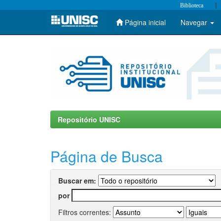
|
Biblioteca
Página inicial
Navegar
Skip
navigation
Repositório UNISC
Página de Busca
Buscar em:
por
Filtros correntes: