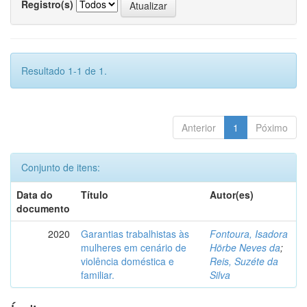
Registro(s)
Resultado 1-1 de 1.
Anterior
1
Póximo
Conjunto de itens:
Data do
Título
Autor(es)
documento
2020
Garantias trabalhistas às
Fontoura, Isadora
mulheres em cenário de
Hörbe Neves da
;
violência doméstica e
Reis, Suzéte da
familiar.
Silva