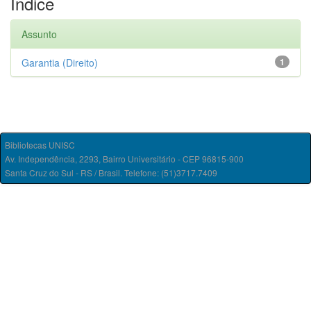
Índice
Assunto
Garantia (Direito)
1
Bibliotecas UNISC
Av. Independência, 2293, Bairro Universitário - CEP 96815-900
Santa Cruz do Sul - RS / Brasil. Telefone: (51)3717.7409