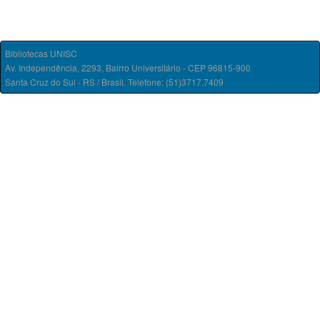
Bibliotecas UNISC
Av. Independência, 2293, Bairro Universitário - CEP 96815-900
Santa Cruz do Sul - RS / Brasil. Telefone: (51)3717.7409