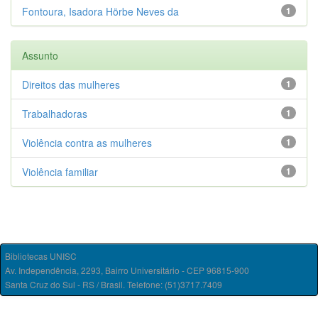
Fontoura, Isadora Hörbe Neves da
1
Assunto
Direitos das mulheres
1
Trabalhadoras
1
Violência contra as mulheres
1
Violência familiar
1
Bibliotecas UNISC
Av. Independência, 2293, Bairro Universitário - CEP 96815-900
Santa Cruz do Sul - RS / Brasil. Telefone: (51)3717.7409