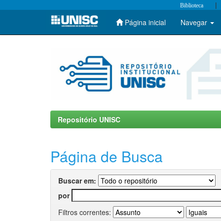
|
Biblioteca
Página inicial
Navegar
Skip
navigation
Repositório UNISC
Página de Busca
Buscar em:
por
Filtros correntes: