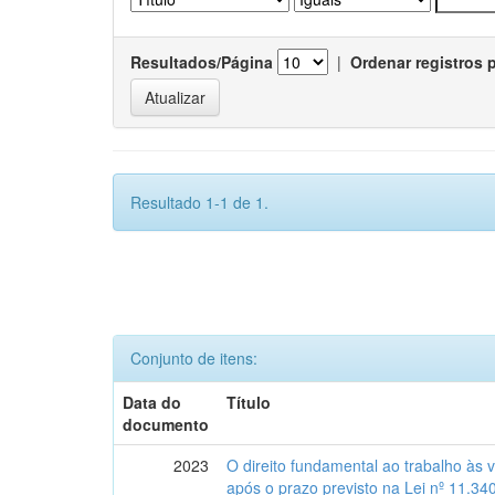
Resultados/Página
|
Ordenar registros 
Resultado 1-1 de 1.
Conjunto de itens:
Data do
Título
documento
2023
O direito fundamental ao trabalho às 
após o prazo previsto na Lei nº 11.34