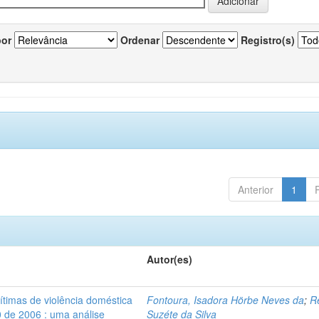
por
Ordenar
Registro(s)
Anterior
1
Autor(es)
vítimas de violência doméstica
Fontoura, Isadora Hörbe Neves da
;
R
0 de 2006 : uma análise
Suzéte da Silva