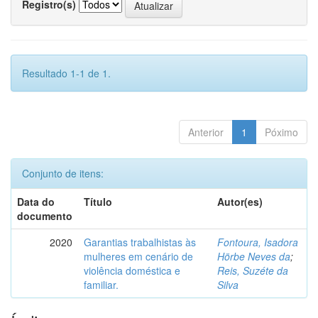
Registro(s)
Resultado 1-1 de 1.
Anterior
1
Póximo
Conjunto de itens:
Data do
Título
Autor(es)
documento
2020
Garantias trabalhistas às
Fontoura, Isadora
mulheres em cenário de
Hörbe Neves da
;
violência doméstica e
Reis, Suzéte da
familiar.
Silva