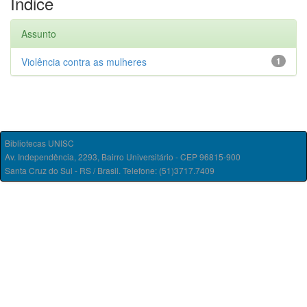
Índice
Assunto
Violência contra as mulheres
1
Bibliotecas UNISC
Av. Independência, 2293, Bairro Universitário - CEP 96815-900
Santa Cruz do Sul - RS / Brasil. Telefone: (51)3717.7409