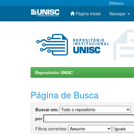
|
Biblioteca
Página inicial
Navegar
Skip
navigation
Repositório UNISC
Página de Busca
Buscar em:
por
Filtros correntes: