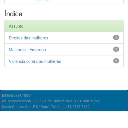
Índice
Assunto
Direitos das mulheres
1
Mulheres - Emprego
1
Violência contra as mulheres
1
Bibliotecas UNISC
Av. Independência, 2293, Bairro Universitário - CEP 96815-900
Santa Cruz do Sul - RS / Brasil. Telefone: (51)3717.7409