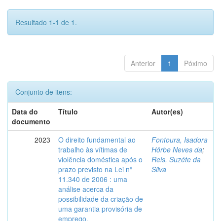
Resultado 1-1 de 1.
Anterior
1
Póximo
Conjunto de itens:
Data do
Título
Autor(es)
documento
2023
O direito fundamental ao
Fontoura, Isadora
trabalho às vítimas de
Hörbe Neves da
;
violência doméstica após o
Reis, Suzéte da
prazo previsto na Lei nº
Silva
11.340 de 2006 : uma
análise acerca da
possibilidade da criação de
uma garantia provisória de
emprego.