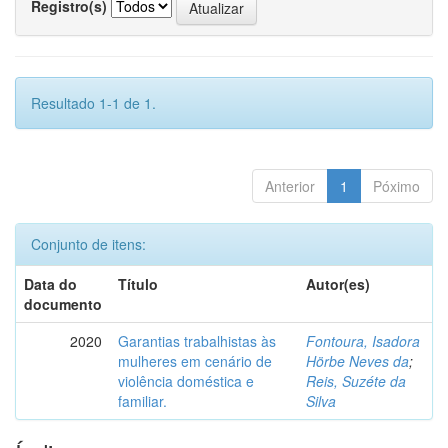
Registro(s)
Resultado 1-1 de 1.
Anterior
1
Póximo
Conjunto de itens:
Data do
Título
Autor(es)
documento
2020
Garantias trabalhistas às
Fontoura, Isadora
mulheres em cenário de
Hörbe Neves da
;
violência doméstica e
Reis, Suzéte da
familiar.
Silva