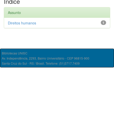
Índice
Assunto
Direitos humanos
1
Bibliotecas UNISC
Av. Independência, 2293, Bairro Universitário - CEP 96815-900
Santa Cruz do Sul - RS / Brasil. Telefone: (51)3717.7409