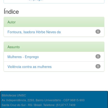
Índice
Autor
Fontoura, Isadora Hörbe Neves da
1
Assunto
Mulheres - Emprego
1
Violência contra as mulheres
1
Bibliotecas UNISC
Av. Independência, 2293, Bairro Universitário - CEP 96815-900
Santa Cruz do Sul - RS / Brasil. Telefone: (51)3717.7409