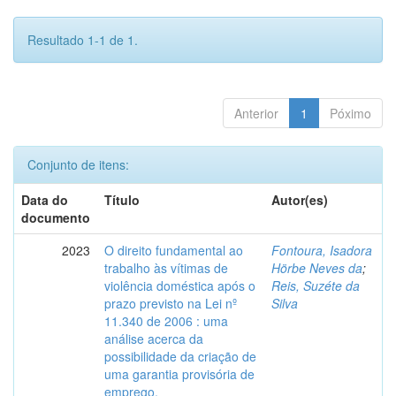
Resultado 1-1 de 1.
Anterior
1
Póximo
Conjunto de itens:
Data do
Título
Autor(es)
documento
2023
O direito fundamental ao
Fontoura, Isadora
trabalho às vítimas de
Hörbe Neves da
;
violência doméstica após o
Reis, Suzéte da
prazo previsto na Lei nº
Silva
11.340 de 2006 : uma
análise acerca da
possibilidade da criação de
uma garantia provisória de
emprego.