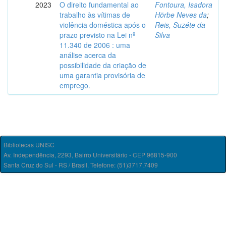
2023
O direito fundamental ao
Fontoura, Isadora
trabalho às vítimas de
Hörbe Neves da
;
violência doméstica após o
Reis, Suzéte da
prazo previsto na Lei nº
Silva
11.340 de 2006 : uma
análise acerca da
possibilidade da criação de
uma garantia provisória de
emprego.
Bibliotecas UNISC
Av. Independência, 2293, Bairro Universitário - CEP 96815-900
Santa Cruz do Sul - RS / Brasil. Telefone: (51)3717.7409