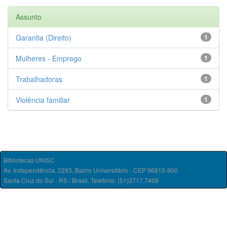
Assunto
Garantia (Direito)
1
Mulheres - Emprego
1
Trabalhadoras
1
Violência familiar
1
Bibliotecas UNISC
Av. Independência, 2293, Bairro Universitário - CEP 96815-900
Santa Cruz do Sul - RS / Brasil. Telefone: (51)3717.7409