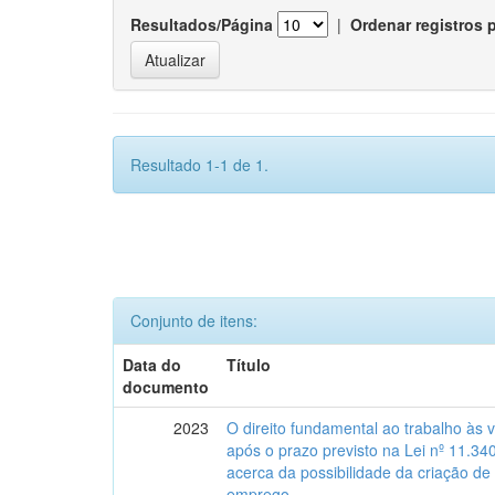
Resultados/Página
|
Ordenar registros 
Resultado 1-1 de 1.
Conjunto de itens:
Data do
Título
documento
2023
O direito fundamental ao trabalho às 
após o prazo previsto na Lei nº 11.34
acerca da possibilidade da criação de
emprego.