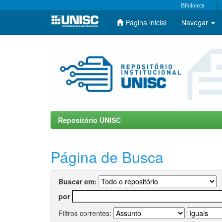
|
Biblioteca
Página inicial
Navegar
Skip
navigation
Repositório UNISC
Página de Busca
Buscar em:
por
Filtros correntes: