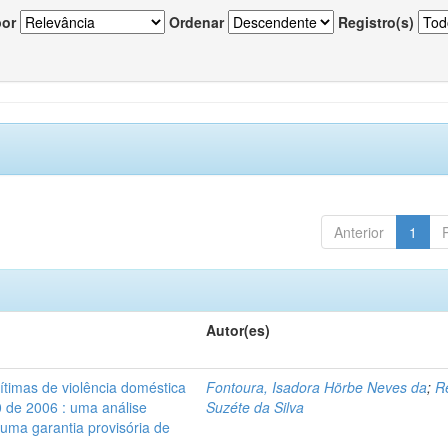
por
Ordenar
Registro(s)
Anterior
1
Autor(es)
vítimas de violência doméstica
Fontoura, Isadora Hörbe Neves da
;
R
0 de 2006 : uma análise
Suzéte da Silva
 uma garantia provisória de