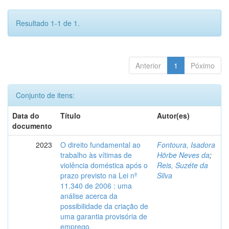
Resultado 1-1 de 1.
Anterior
1
Póximo
Conjunto de itens:
Data do
Título
Autor(es)
documento
2023
O direito fundamental ao
Fontoura, Isadora
trabalho às vítimas de
Hörbe Neves da
;
violência doméstica após o
Reis, Suzéte da
prazo previsto na Lei nº
Silva
11.340 de 2006 : uma
análise acerca da
possibilidade da criação de
uma garantia provisória de
emprego.