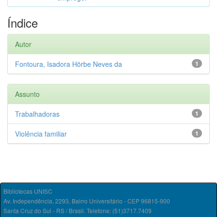
Índice
Autor
Fontoura, Isadora Hörbe Neves da
1
Assunto
Trabalhadoras
1
Violência familiar
1
Bibliotecas UNISC
Av. Independência, 2293, Bairro Universitário - CEP 96815-900
Santa Cruz do Sul - RS / Brasil. Telefone: (51)3717.7409