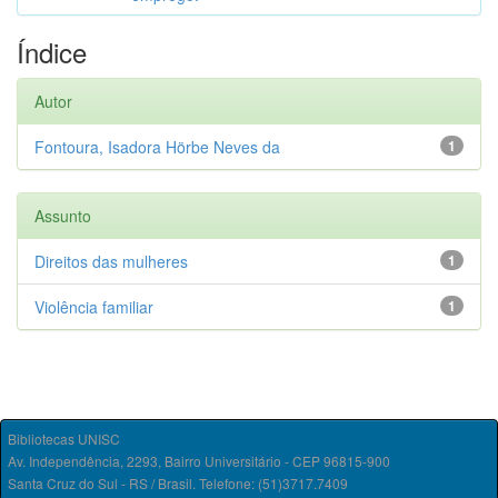
Índice
Autor
Fontoura, Isadora Hörbe Neves da
1
Assunto
Direitos das mulheres
1
Violência familiar
1
Bibliotecas UNISC
Av. Independência, 2293, Bairro Universitário - CEP 96815-900
Santa Cruz do Sul - RS / Brasil. Telefone: (51)3717.7409