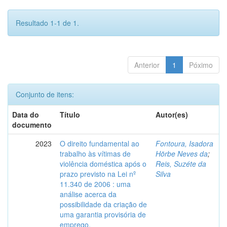
Resultado 1-1 de 1.
Anterior
1
Póximo
Conjunto de itens:
Data do
Título
Autor(es)
documento
2023
O direito fundamental ao
Fontoura, Isadora
trabalho às vítimas de
Hörbe Neves da
;
violência doméstica após o
Reis, Suzéte da
prazo previsto na Lei nº
Silva
11.340 de 2006 : uma
análise acerca da
possibilidade da criação de
uma garantia provisória de
emprego.