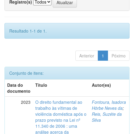
Registro(s)
Resultado 1-1 de 1.
Anterior
1
Póximo
Conjunto de itens:
Data do
Título
Autor(es)
documento
2023
O direito fundamental ao
Fontoura, Isadora
trabalho às vítimas de
Hörbe Neves da
;
violência doméstica após o
Reis, Suzéte da
prazo previsto na Lei nº
Silva
11.340 de 2006 : uma
análise acerca da