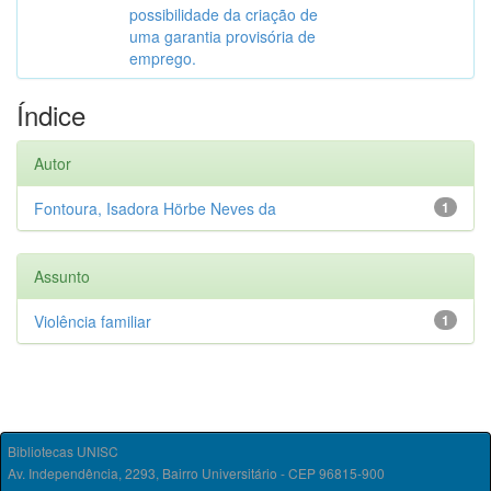
possibilidade da criação de
uma garantia provisória de
emprego.
Índice
Autor
Fontoura, Isadora Hörbe Neves da
1
Assunto
Violência familiar
1
Bibliotecas UNISC
Av. Independência, 2293, Bairro Universitário - CEP 96815-900