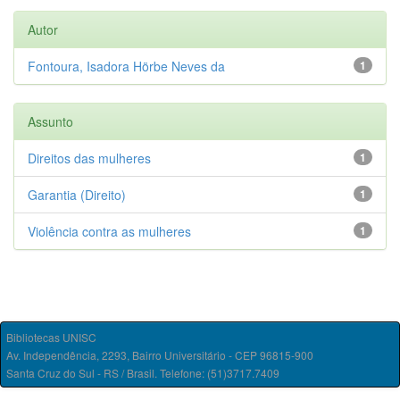
Autor
Fontoura, Isadora Hörbe Neves da
1
Assunto
Direitos das mulheres
1
Garantia (Direito)
1
Violência contra as mulheres
1
Bibliotecas UNISC
Av. Independência, 2293, Bairro Universitário - CEP 96815-900
Santa Cruz do Sul - RS / Brasil. Telefone: (51)3717.7409