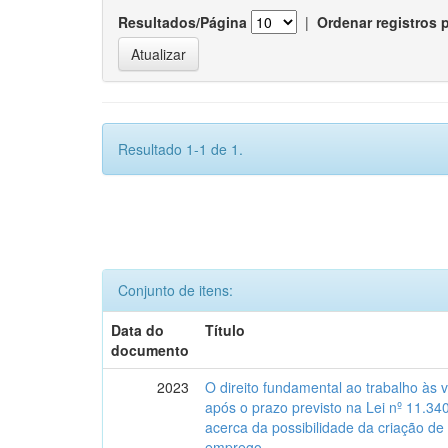
Resultados/Página
|
Ordenar registros 
Resultado 1-1 de 1.
Conjunto de itens:
Data do
Título
documento
2023
O direito fundamental ao trabalho às 
após o prazo previsto na Lei nº 11.34
acerca da possibilidade da criação de
emprego.