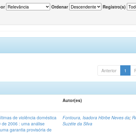
por
Ordenar
Registro(s)
Anterior
1
Autor(es)
vítimas de violência doméstica
Fontoura, Isadora Hörbe Neves da
;
R
0 de 2006 : uma análise
Suzéte da Silva
 uma garantia provisória de