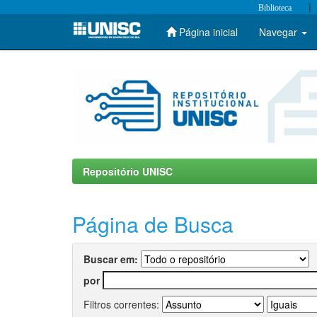
|
Biblioteca
Página inicial
Navegar
Skip
navigation
Repositório UNISC
Página de Busca
Buscar em:
por
Filtros correntes: