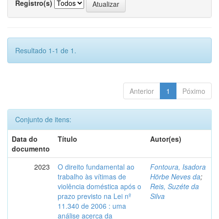
Registro(s)
Resultado 1-1 de 1.
Anterior
1
Póximo
Conjunto de itens:
Data do
Título
Autor(es)
documento
2023
O direito fundamental ao
Fontoura, Isadora
trabalho às vítimas de
Hörbe Neves da
;
violência doméstica após o
Reis, Suzéte da
prazo previsto na Lei nº
Silva
11.340 de 2006 : uma
análise acerca da