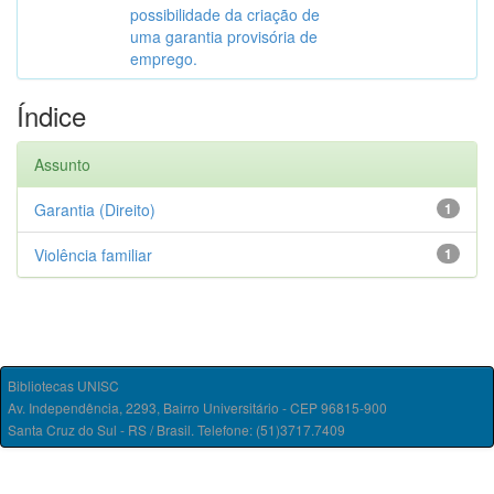
possibilidade da criação de
uma garantia provisória de
emprego.
Índice
Assunto
Garantia (Direito)
1
Violência familiar
1
Bibliotecas UNISC
Av. Independência, 2293, Bairro Universitário - CEP 96815-900
Santa Cruz do Sul - RS / Brasil. Telefone: (51)3717.7409