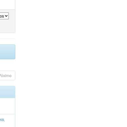
Póximo
is,