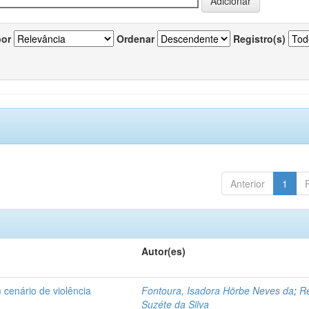
por
Ordenar
Registro(s)
Anterior
1
Autor(es)
 cenário de violência
Fontoura, Isadora Hörbe Neves da
;
Re
Suzéte da Silva