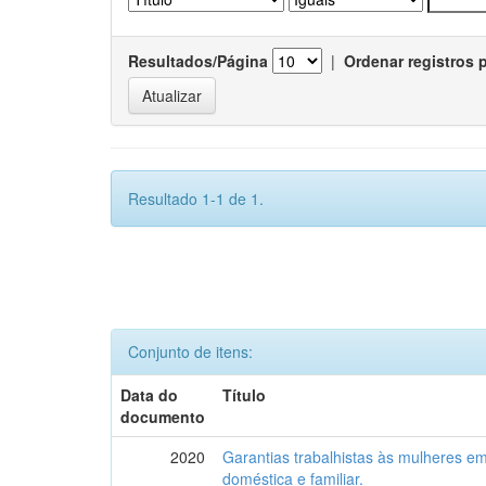
Resultados/Página
|
Ordenar registros 
Resultado 1-1 de 1.
Conjunto de itens:
Data do
Título
documento
2020
Garantias trabalhistas às mulheres em
doméstica e familiar.