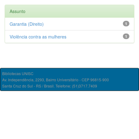
Assunto
Garantia (Direito)
1
Violência contra as mulheres
1
Bibliotecas UNISC
Av. Independência, 2293, Bairro Universitário - CEP 96815-900
Santa Cruz do Sul - RS / Brasil. Telefone: (51)3717.7409