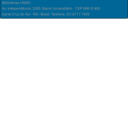
Bibliotecas UNISC
Av. Independência, 2293, Bairro Universitário - CEP 96815-900
Santa Cruz do Sul - RS / Brasil. Telefone: (51)3717.7409