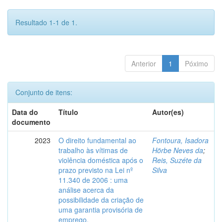
Resultado 1-1 de 1.
Anterior
1
Póximo
Conjunto de itens:
Data do
Título
Autor(es)
documento
2023
O direito fundamental ao
Fontoura, Isadora
trabalho às vítimas de
Hörbe Neves da
;
violência doméstica após o
Reis, Suzéte da
prazo previsto na Lei nº
Silva
11.340 de 2006 : uma
análise acerca da
possibilidade da criação de
uma garantia provisória de
emprego.