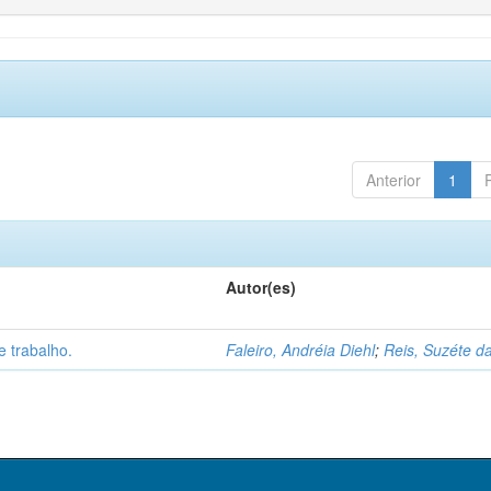
Anterior
1
Autor(es)
 trabalho.
Faleiro, Andréia Diehl
;
Reis, Suzéte da