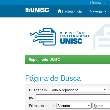
|
Biblioteca
Página inicial
Navegar
Skip
navigation
Repositório UNISC
Página de Busca
Buscar em:
por
Filtros correntes: