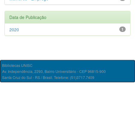
Data de Publicação
2020
1
Bibliotecas UNISC
Av. Independência, 2293, Bairro Universitário - CEP 96815-900
Santa Cruz do Sul - RS / Brasil. Telefone: (51)3717.7409