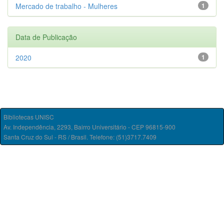
Mercado de trabalho - Mulheres
1
Data de Publicação
2020
1
Bibliotecas UNISC
Av. Independência, 2293, Bairro Universitário - CEP 96815-900
Santa Cruz do Sul - RS / Brasil. Telefone: (51)3717.7409