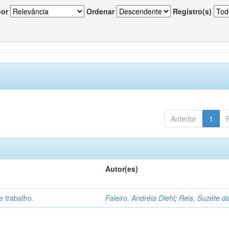
por
Ordenar
Registro(s)
Anterior
1
Autor(es)
 trabalho.
Faleiro, Andréia Diehl
;
Reis, Suzéte da