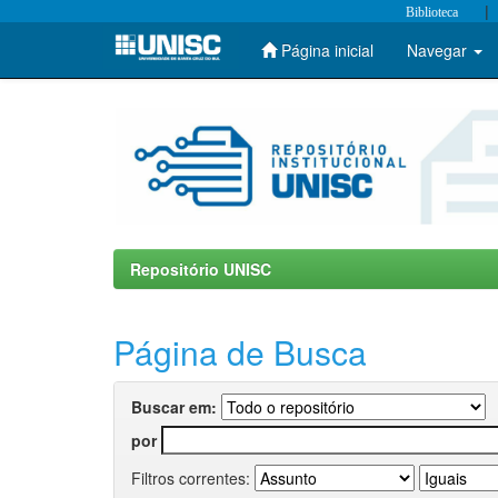
|
Biblioteca
Página inicial
Navegar
Skip
navigation
Repositório UNISC
Página de Busca
Buscar em:
por
Filtros correntes: