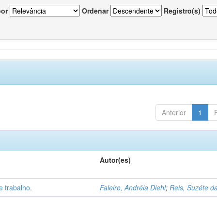
por
Ordenar
Registro(s)
Anterior
1
Autor(es)
 trabalho.
Faleiro, Andréia Diehl
;
Reis, Suzéte da