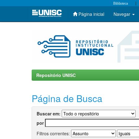
|
Biblioteca
Página inicial
Navegar
Skip
navigation
Repositório UNISC
Página de Busca
Buscar em:
por
Filtros correntes: