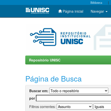
|
Biblioteca
Página inicial
Navegar
Skip
navigation
Repositório UNISC
Página de Busca
Buscar em:
por
Filtros correntes: