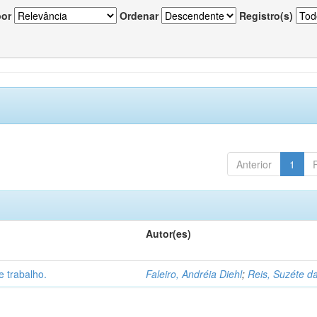
por
Ordenar
Registro(s)
Anterior
1
Autor(es)
 trabalho.
Faleiro, Andréia Diehl
;
Reis, Suzéte da