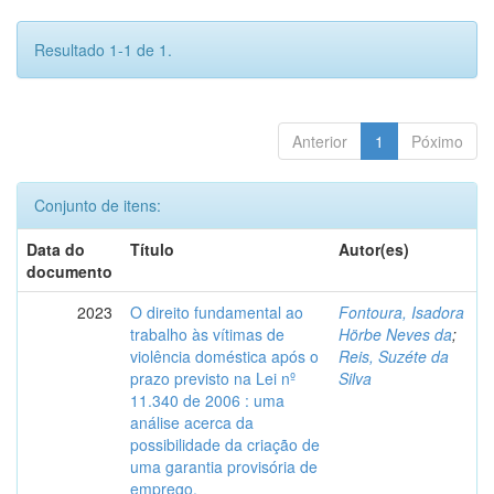
Resultado 1-1 de 1.
Anterior
1
Póximo
Conjunto de itens:
Data do
Título
Autor(es)
documento
2023
O direito fundamental ao
Fontoura, Isadora
trabalho às vítimas de
Hörbe Neves da
;
violência doméstica após o
Reis, Suzéte da
prazo previsto na Lei nº
Silva
11.340 de 2006 : uma
análise acerca da
possibilidade da criação de
uma garantia provisória de
emprego.