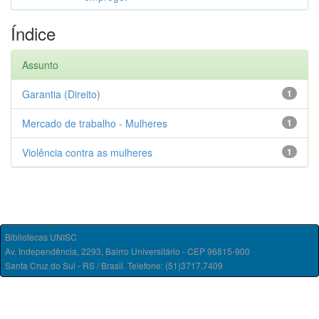
Índice
Assunto
Garantia (Direito)
1
Mercado de trabalho - Mulheres
1
Violência contra as mulheres
1
Bibliotecas UNISC
Av. Independência, 2293, Bairro Universitário - CEP 96815-900
Santa Cruz do Sul - RS / Brasil. Telefone: (51)3717.7409