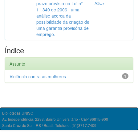
prazo previsto na Lei nº
Silva
11.340 de 2006 : uma
análise acerca da
possibilidade da criação de
uma garantia provisória de
emprego.
Índice
Assunto
Violência contra as mulheres
1
Bibliotecas UNISC
Av. Independência, 2293, Bairro Universitário - CEP 96815-900
Santa Cruz do Sul - RS / Brasil. Telefone: (51)3717.7409