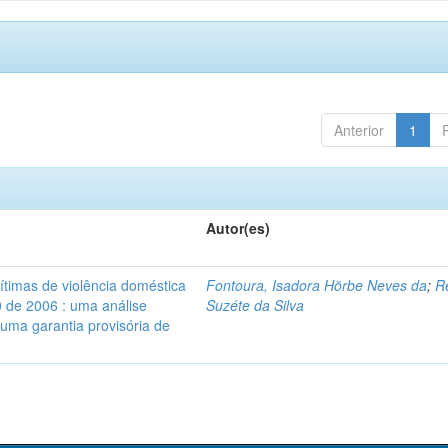
Anterior
1
Autor(es)
vítimas de violência doméstica
Fontoura, Isadora Hörbe Neves da
;
R
0 de 2006 : uma análise
Suzéte da Silva
 uma garantia provisória de