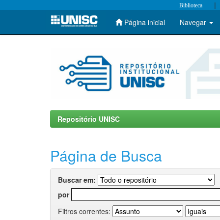
|
Biblioteca
Página inicial
Navegar
Skip
navigation
Repositório UNISC
Página de Busca
Buscar em:
por
Filtros correntes: