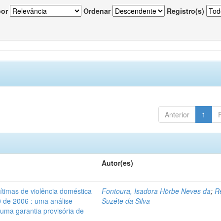
por
Ordenar
Registro(s)
Anterior
1
Autor(es)
vítimas de violência doméstica
Fontoura, Isadora Hörbe Neves da
;
R
0 de 2006 : uma análise
Suzéte da Silva
 uma garantia provisória de