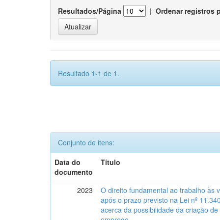
Resultados/Página
|
Ordenar registros 
Resultado 1-1 de 1.
Conjunto de itens:
Data do
Título
documento
2023
O direito fundamental ao trabalho às 
após o prazo previsto na Lei nº 11.34
acerca da possibilidade da criação de
emprego.