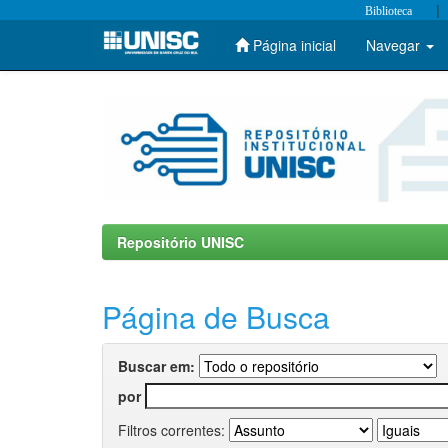
|
Biblioteca
Página inicial
Navegar
Skip
navigation
Repositório UNISC
Página de Busca
Buscar em:
por
Filtros correntes: