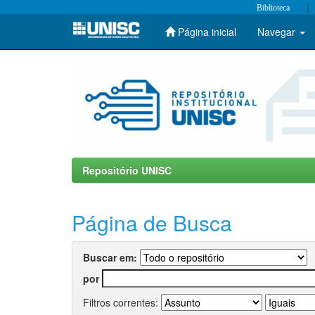
|
Biblioteca
Página inicial
Navegar
Skip
navigation
Repositório UNISC
Página de Busca
Buscar em:
por
Filtros correntes: