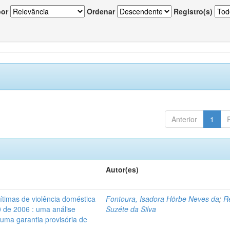
por
Ordenar
Registro(s)
Anterior
1
Autor(es)
vítimas de violência doméstica
Fontoura, Isadora Hörbe Neves da
;
R
0 de 2006 : uma análise
Suzéte da Silva
 uma garantia provisória de