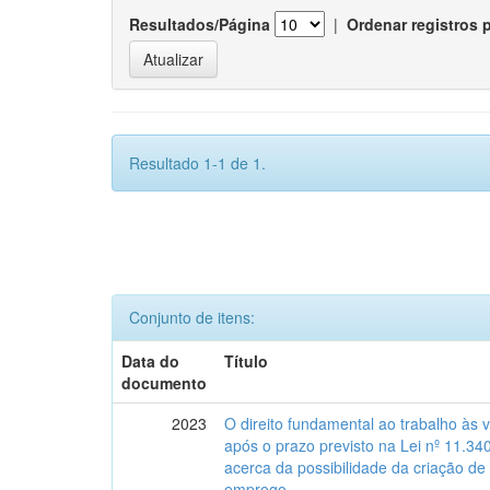
Resultados/Página
|
Ordenar registros 
Resultado 1-1 de 1.
Conjunto de itens:
Data do
Título
documento
2023
O direito fundamental ao trabalho às 
após o prazo previsto na Lei nº 11.34
acerca da possibilidade da criação de
emprego.