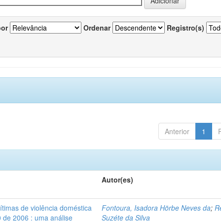
por
Ordenar
Registro(s)
Anterior
1
Autor(es)
vítimas de violência doméstica
Fontoura, Isadora Hörbe Neves da
;
R
0 de 2006 : uma análise
Suzéte da Silva