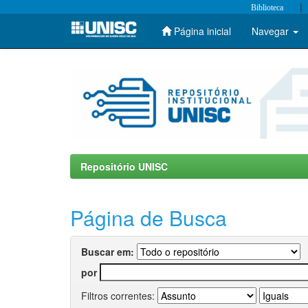
|
Biblioteca
Página inicial
Navegar
Skip
navigation
Repositório UNISC
Página de Busca
Buscar em:
por
Filtros correntes: