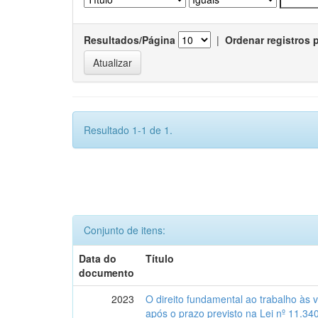
Resultados/Página
|
Ordenar registros 
Resultado 1-1 de 1.
Conjunto de itens:
Data do
Título
documento
2023
O direito fundamental ao trabalho às 
após o prazo previsto na Lei nº 11.34