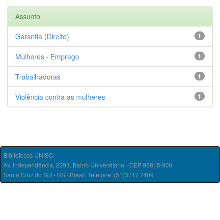
Assunto
Garantia (Direito)
1
Mulheres - Emprego
1
Trabalhadoras
1
Violência contra as mulheres
1
Bibliotecas UNISC
Av. Independência, 2293, Bairro Universitário - CEP 96815-900
Santa Cruz do Sul - RS / Brasil. Telefone: (51)3717.7409