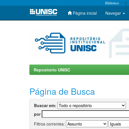
|
Biblioteca
Página inicial
Navegar
Skip
navigation
Repositório UNISC
Página de Busca
Buscar em:
por
Filtros correntes: