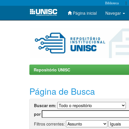
|
Biblioteca
Página inicial
Navegar
Skip
navigation
Repositório UNISC
Página de Busca
Buscar em:
por
Filtros correntes: