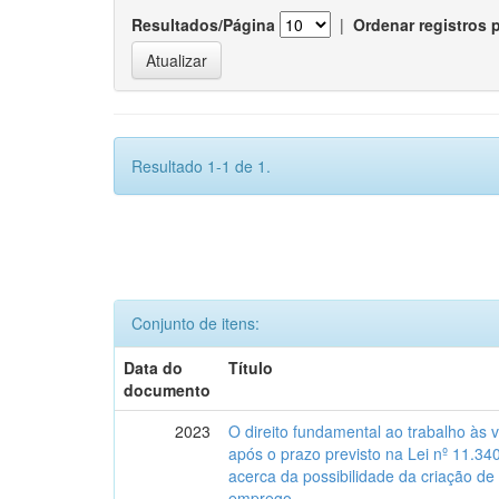
Resultados/Página
|
Ordenar registros 
Resultado 1-1 de 1.
Conjunto de itens:
Data do
Título
documento
2023
O direito fundamental ao trabalho às 
após o prazo previsto na Lei nº 11.34
acerca da possibilidade da criação de
emprego.