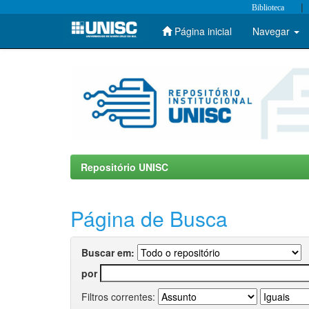
|
Biblioteca
Página inicial
Navegar
Skip
navigation
Repositório UNISC
Página de Busca
Buscar em:
por
Filtros correntes: