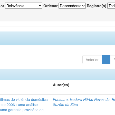
por
Ordenar
Registro(s)
Anterior
1
Autor(es)
vítimas de violência doméstica
Fontoura, Isadora Hörbe Neves da
;
R
0 de 2006 : uma análise
Suzéte da Silva
 uma garantia provisória de