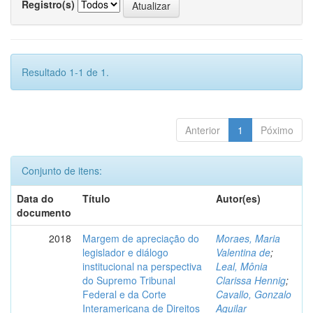
Registro(s)
Resultado 1-1 de 1.
Anterior
1
Póximo
Conjunto de itens:
Data do
Título
Autor(es)
documento
2018
Margem de apreciação do
Moraes, Maria
legislador e diálogo
Valentina de
;
institucional na perspectiva
Leal, Mônia
do Supremo Tribunal
Clarissa Hennig
;
Federal e da Corte
Cavallo, Gonzalo
Interamericana de Direitos
Aguilar