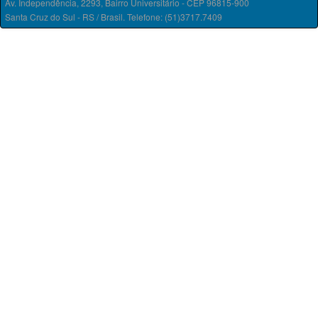
Av. Independência, 2293, Bairro Universitário - CEP 96815-900
Santa Cruz do Sul - RS / Brasil. Telefone: (51)3717.7409