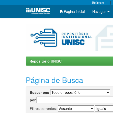
|
Biblioteca
Página inicial
Navegar
Skip
navigation
Repositório UNISC
Página de Busca
Buscar em:
por
Filtros correntes: