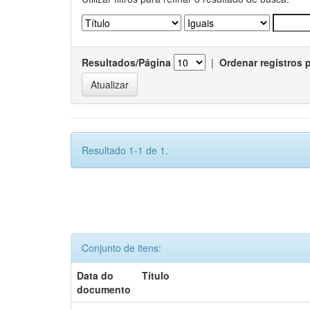
Resultados/Página
|
Ordenar registros 
Resultado 1-1 de 1.
Conjunto de itens:
Data do
Título
documento